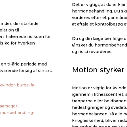
Det er vigtigt, at du er kl
hormonbehandling. Du skal
vurderes efter et par måne
inder, der startede
at aftale et kontrolbesøg 
lation til
en, halverede risikoen for
Du og din læge bør følge o
isiko for hverken
Ønsker du hormonbehandlin
og risici revurderes.
en ti-årig periode med
Motion styrker 
varende forsøg af sin art.
vinder-burde-fa-
Motion er vigtig for kvinde
igennem i fitnesscentret, 
trapperne eller boldbanen 
aarsager-
hedestigninger og svedetur
hormonbehandling-
hormonbalancen, så alle h
knogleskørhed, bliver reduc
havearbejde og en rask tu