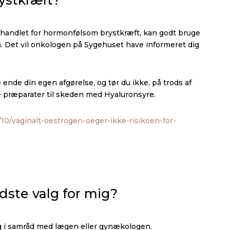
ystkræft?
ehandlet for hormonfølsom brystkræft, kan godt bruge
. Det vil onkologen på Sygehuset have informeret dig
te ende din egen afgørelse, og tør du ikke, på trods af
ve præparater til skeden med Hyaluronsyre.
10/vaginalt-oestrogen-oeger-ikke-risikoen-for-
dste valg for mig?
g i samråd med lægen eller gynækologen.