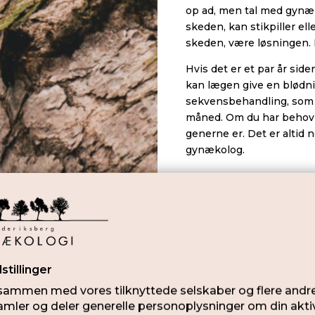
op ad, men tal med gynæk
skeden, kan stikpiller e
skeden, være løsningen. 
Hvis det er et par år sid
kan lægen give en blødni
sekvensbehandling, som 
måned. Om du har behov 
generne er. Det er altid 
gynækolog.
Er der nogen 
hormoner?
Sundhedsstyrelsen anbefal
brystkræft ikke tager horm
østrogenbehandling i ske