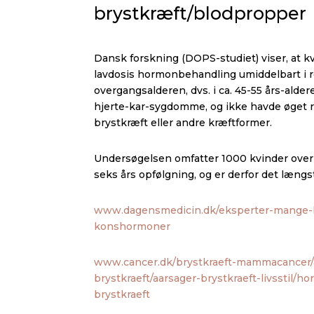
brystkræft/blodpropper
Dansk forskning (DOPS-studiet) viser, at kv
lavdosis hormonbehandling umiddelbart i re
overgangsalderen, dvs. i ca. 45-55 års-alder
hjerte-kar-sygdomme, og ikke havde øget r
brystkræft eller andre kræftformer.
Undersøgelsen omfatter 1000 kvinder over 
seks års opfølgning, og er derfor det længst
www.dagensmedicin.dk/eksperter-mange-k
konshormoner
www.cancer.dk/brystkraeft-mammacancer/
brystkraeft/aarsager-brystkraeft-livsstil/
brystkraeft