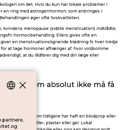
ologen om det. Hvis du kun har lokale problemer i
ller en ring med østrogenhormon, som anbringes i
Behandlingen øger ofte livskvaliteten.
en, kvindens menopause (sidste menstruation) indtrådte,
ngsfri hormonbehandling. Ellers gives ofte en
giver en menstruationslignende blødning fx hver tredje
for at tage hormoner afhænger af, hvor voldsomme
nødvendigt, at du rådfører dig med din læge eller
kvinder, som absolut ikke må få
er, at kvinder som tidligere har haft en blodprop eller
oner i form af piller, plaster eller gel. Lokal
den, enten som stikpille eller ring kan derimod godt