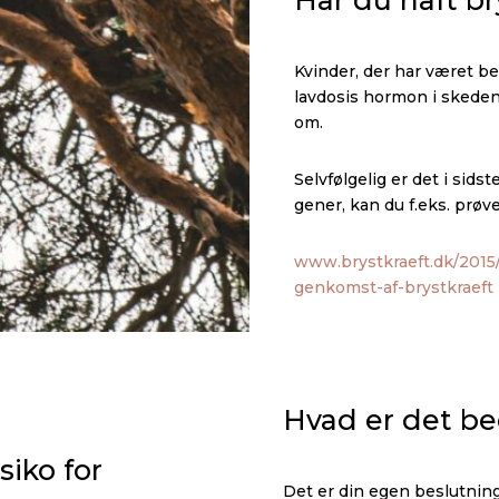
Har du haft br
Kvinder, der har været b
lavdosis hormon i skeden
om.
Selvfølgelig er det i sids
gener, kan du f.eks. prø
www.brystkraeft.dk/2015/
genkomst-af-brystkraeft
Hvad er det be
iko for
Det er din egen beslutnin