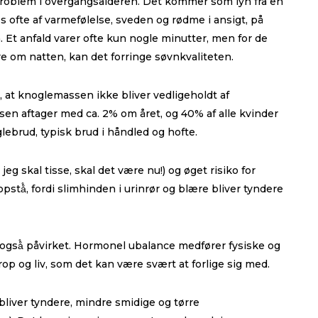
problem i overgangsalderen. Det kommer som lyn fra en
s ofte af varmefølelse, sveden og rødme i ansigt, på
. Et anfald varer ofte kun nogle minutter, men for de
re om natten, kan det forringe søvnkvaliteten.
 at knoglemassen ikke bliver vedligeholdt af
en aftager med ca. 2% om året, og 40% af alle kvinder
lebrud, typisk brud i håndled og hofte.
eg skal tisse, skal det være nu!) og øget risiko for
tå̊, fordi slimhinden i urinrør og blære bliver tyndere
også̊ påvirket. Hormonel ubalance medfører fysiske og
op og liv, som det kan være svært at forlige sig med.
bliver tyndere, mindre smidige og tørre