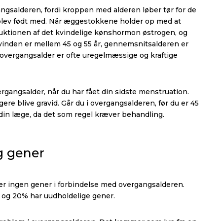
gsalderen, fordi kroppen med alderen løber tør for de
lev født med. Når æggestokkene holder op med at
ktionen af det kvindelige kønshormon østrogen, og
kvinden er mellem 45 og 55 år, gennemsnitsalderen er
å overgangsalder er ofte uregelmæssige og kraftige
vergangsalder, når du har fået din sidste menstruation.
ere blive gravid. Går du i overgangsalderen, før du er 45
e din læge, da det som regel kræver behandling.
 gener
ver ingen gener i forbindelse med overgangsalderen.
 og 20% har uudholdelige gener.