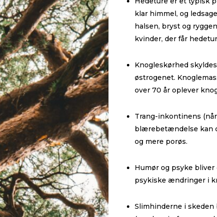
Hedeture er et typisk 
klar himmel, og ledsage
halsen, bryst og ryggen
kvinder, der får hedetu
Knogleskørhed skyldes,
østrogenet. Knoglemass
over 70 år oplever knog
Trang-inkontinens (når j
blærebetændelse kan ops
og mere porøs.
Humør og psyke bliver 
psykiske ændringer i kr
Slimhinderne i skeden 