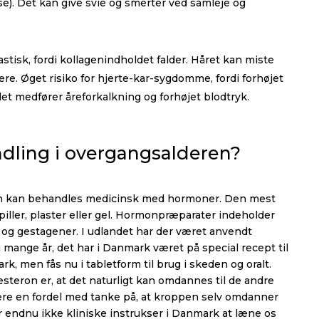
). Det kan give svie og smerter ved samleje og
stisk, fordi kollagenindholdet falder. Håret kan miste
dere. Øget risiko for hjerte-kar-sygdomme, fordi forhøjet
det medfører åreforkalkning og forhøjet blodtryk.
ling i overgangsalderen?
en kan behandles medicinsk med hormoner. Den mest
iller, plaster eller gel. Hormonpræparater indeholder
og gestagener. I udlandet har der været anvendt
 mange år, det har i Danmark været på special recept til
k, men fås nu i tabletform til brug i skeden og oralt.
steron er, at det naturligt kan omdannes til de andre
ære en fordel med tanke på, at kroppen selv omdanner
ar endnu ikke kliniske instrukser i Danmark at læne os