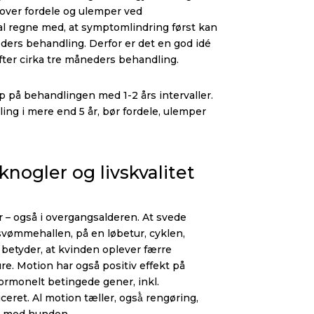
ar over fordele og ulemper ved
 regne med, at symptomlindring først kan
ders behandling. Derfor er det en god idé
efter cirka tre måneders behandling.
p på behandlingen med 1-2 års intervaller.
g i mere end 5 år, bør fordele, ulemper
knogler og livskvalitet
r – også i overgangsalderen. At svede
svømmehallen, på en løbetur, cyklen,
betyder, at kvinden oplever færre
e. Motion har også positiv effekt på
ormonelt betingede gener, inkl.
eret. Al motion tæller, også̊ rengøring,
r med hunden.