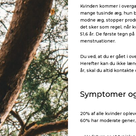
Kvinden kommer i overgan
mange tusinde æg, hun b
modne æg, stopper produ
det sker som regel, når 
51,6 år. De første tegn p
menstruationer.
Du ved, at du er gået i o
Herefter kan du ikke læng
år, skal du altid kontakt
Symptomer og
20% af alle kvinder ople
60% har moderate gener,