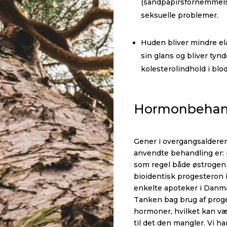
(sandpapirsfornemmelse
seksuelle problemer.
Huden bliver mindre ela
sin glans og bliver tyn
kolesterolindhold i blo
Hormonbehand
Gener i overgangsalder
anvendte behandling er: p
som regel både østrogen 
bioidentisk progesteron i
enkelte apoteker i Danmar
Tanken bag brug af proge
hormoner, hvilket kan v
til det den mangler. Vi h