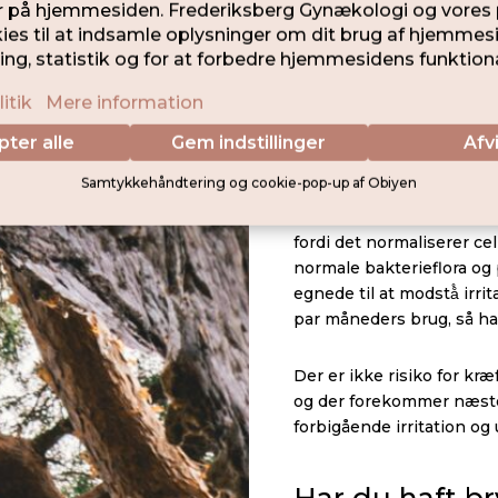
anvendes.
Lokalhormon 
Findes som stikpiller ell
Lokalbehandling bruges ty
inkontinent kan lokalbe
fordi det normaliserer c
normale bakterieflora og 
egnede til at modstå̊ irri
par måneders brug, så ha
Der er ikke risiko for kr
og der forekommer næsten
forbigående irritation og 