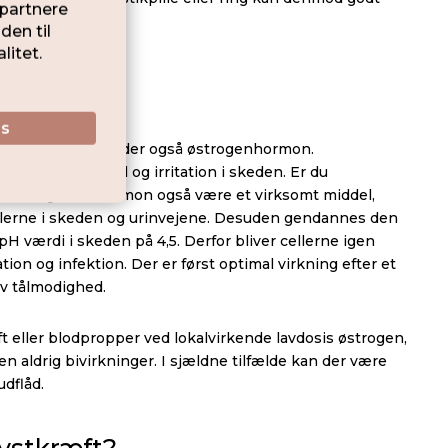
i skeden
er ring, og indeholder også østrogenhormon.
pisk pga. tørhed og irritation i skeden. Er du
handling med hormon også være et virksomt middel,
ellerne i skeden og urinvejene. Desuden gendannes den
pH værdi i skeden på 4,5. Derfor bliver cellerne igen
tation og infektion. Der er først optimal virkning efter et
v tålmodighed.
æft eller blodpropper ved lokalvirkende lavdosis østrogen,
 aldrig bivirkninger. I sjældne tilfælde kan der være
udflåd.